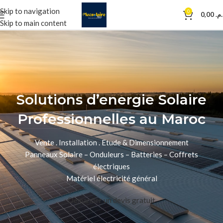
Skip to navigation
0
0,00
د.م
Skip to main content
Solutions d’energie Solaire
Professionnelles au Maroc
Vente . Installation . Etude & Dimensionnement
Panneaux Solaire – Onduleurs – Batteries – Coffrets
électriques
Matériel électricité général
Demander un devis gratuit