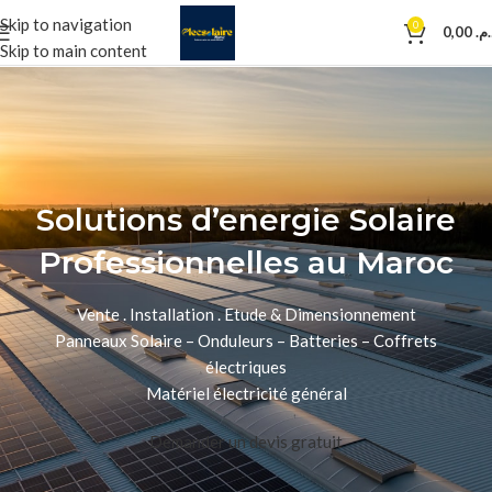
Skip to navigation
0
0,00
د.م
Skip to main content
Solutions d’energie Solaire
Professionnelles au Maroc
Vente . Installation . Etude & Dimensionnement
Panneaux Solaire – Onduleurs – Batteries – Coffrets
électriques
Matériel électricité général
Demander un devis gratuit