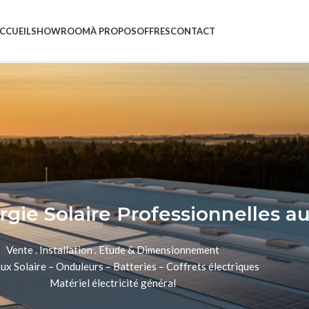
CCUEIL
SHOWROOM
À PROPOS
OFFRES
CONTACT
rgie Solaire Professionnelles a
Vente . Installation . Etude & Dimensionnement
x Solaire – Onduleurs – Batteries – Coffrets électriques
Matériel électricité général