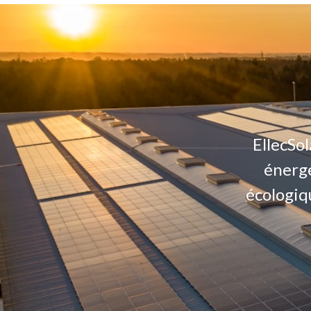
EllecSo
énergé
écologiq