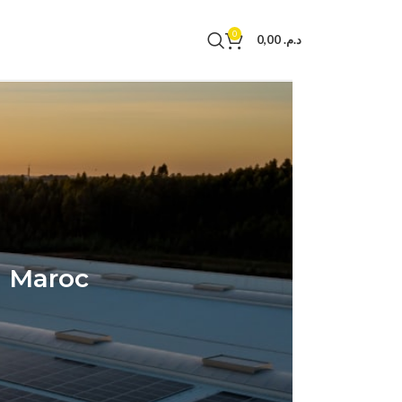
0
0,00
د.م.
u Maroc