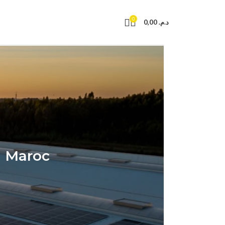
0
0,00
د.م.
u Maroc