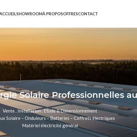
ACCUEIL
SHOWROOM
À PROPOS
OFFRES
CONTACT
rgie Solaire Professionnelles a
Vente . Installation . Etude & Dimensionnement
x Solaire – Onduleurs – Batteries – Coffrets électriques
Matériel électricité général