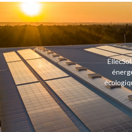
EllecSo
énergé
écologiq