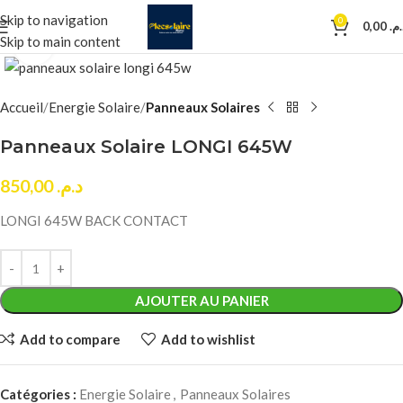
Skip to navigation
0
0,00
د.م
Skip to main content
Click to enlarge
Accueil
Energie Solaire
Panneaux Solaires
Panneaux Solaire LONGI 645W
850,00
د.م.
LONGI 645W BACK CONTACT
AJOUTER AU PANIER
Add to compare
Add to wishlist
Catégories :
Energie Solaire
,
Panneaux Solaires